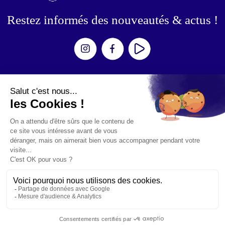
Restez informés des nouveautés & actus !
Expériences
Escape Games
Aventures
Zombies / Shooters
Simulateurs
Mouvement
Événements
Anniversaires
Teambuilding
© 2025 - Site réalisé par Commpagnie
Mentions légales
Politique de confidentialité