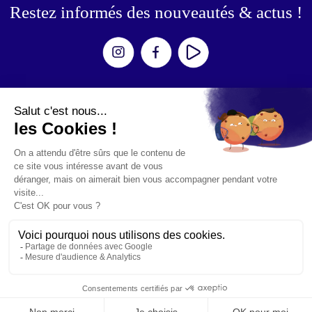
Restez informés des nouveautés & actus !
Expériences
Escape Games
Aventures
Zombies / Shooters
Simulateurs
Mouvement
Événements
Anniversaires
Teambuilding
© 2025 - Site réalisé par Commpagnie
Mentions légales
Politique de confidentialité