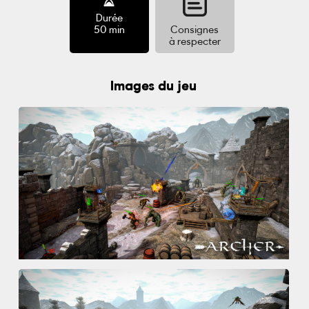
Durée
50 min
Consignes
à respecter
Images du jeu