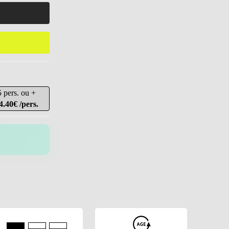
5 pers. ou +
4.40€ /pers.