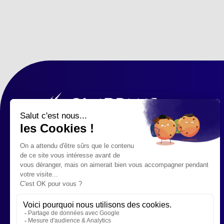
176, RUE PASCAL À LUDRES -
NANCY
07 54 32 72 54
Restez informés des
nouveautés & actus !