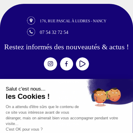
176, RUE PASCAL À LUDRES - NANCY
07 54 32 72 54
Restez informés des nouveautés & actus !
Expériences
Escape Games
Aventures
Zombies / Shooters
Simulateurs
Mouvement
Événements