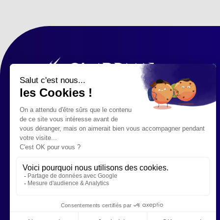
176, RUE PASCAL À LUDRES -
NANCY
07 54 32 72 54
Restez informés des
nouveautés & actus !