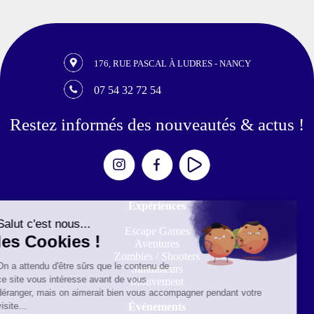
176, RUE PASCAL À LUDRES - NANCY
07 54 32 72 54
Restez informés des nouveautés & actus !
Expériences
Escape Games
Aventures
Zombies / Shooters
Simulateurs
Mouvement
Événements