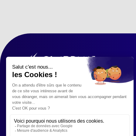
176, RUE PASCAL À LUDRES -
NANCY
07 54 32 72 54
Restez informés des
nouveautés & actus !