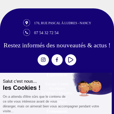
176, RUE PASCAL À LUDRES - NANCY
07 54 32 72 54
Restez informés des nouveautés & actus !
Expériences
Escape Games
Aventures
Zombies / Shooters
Simulateurs
Mouvement
Événements