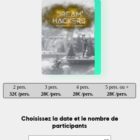
2 pers.
3 pers.
4 pers.
5 pers. ou +
32€ /pers.
28€ /pers.
28€ /pers.
28€ /pers.
Choisissez la date et le nombre de
participants