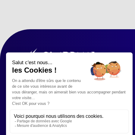
176, RUE PASCAL À LUDRES -
NANCY
07 54 32 72 54
Restez informés des
nouveautés & actus !