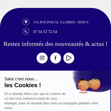
176, RUE PASCAL À LUDRES - NANCY
07 54 32 72 54
Restez informés des nouveautés & actus !
Expériences
Escape Games
Aventures
Zombies / Shooters
Simulateurs
Mouvement
Événements