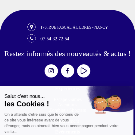
176, RUE PASCAL À LUDRES - NANCY
07 54 32 72 54
Restez informés des nouveautés & actus !
Expériences
Escape Games
Aventures
Zombies / Shooters
Simulateurs
Mouvement
Événements