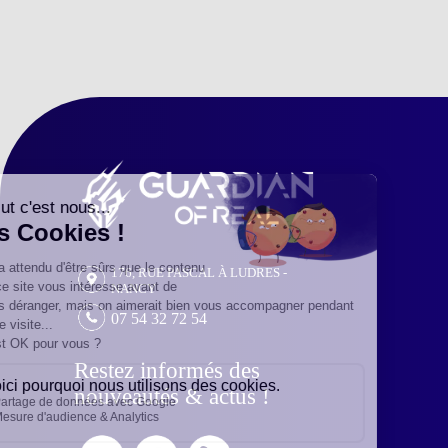
176, RUE PASCAL À LUDRES -
NANCY
07 54 32 72 54
Restez informés des
nouveautés & actus !