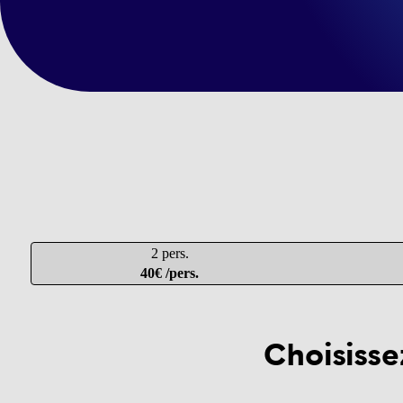
2 pers.
40€ /pers.
Choisisse