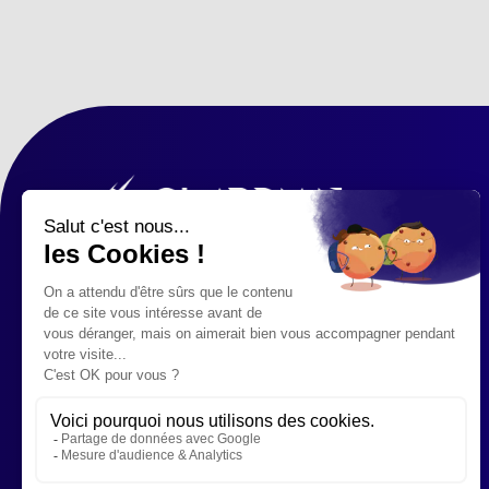
176, RUE PASCAL À LUDRES -
NANCY
07 54 32 72 54
Restez informés des
nouveautés & actus !