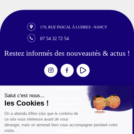
176, RUE PASCAL À LUDRES - NANCY
07 54 32 72 54
Restez informés des nouveautés & actus !
Expériences
Escape Games
Aventures
Zombies / Shooters
Simulateurs
Mouvement
Événements