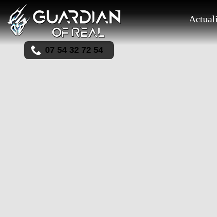
Actual
07 54 32 72 54