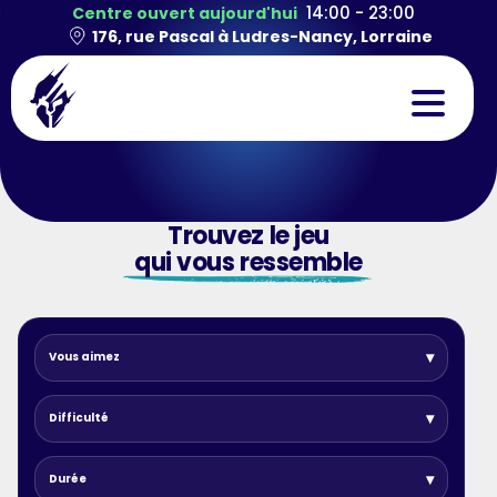
14:00 - 23:00
Centre ouvert aujourd'hui
176, rue Pascal à Ludres-Nancy, Lorraine
CONCEPT
Trouvez le jeu
EXPÉRIENCES
qui vous ressemble
TEAMBUILDING
ANNIVERSAIRES
Vous aimez
CONTACT
Difficulté
Durée