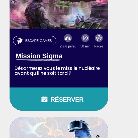
ESCAPE-GAMES
2 à 6 pers.
50 min
Facile
Mission Sigma
Désarmerez vous le missile nucléaire
avant qu'il ne soit tard ?
RÉSERVER