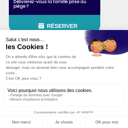
Délivrerez-vous la famille prise au
piège ?
RÉSERVER
ZOMBIES
2 à 4 pers.
25 min
Difficile
Propagation Stage 2