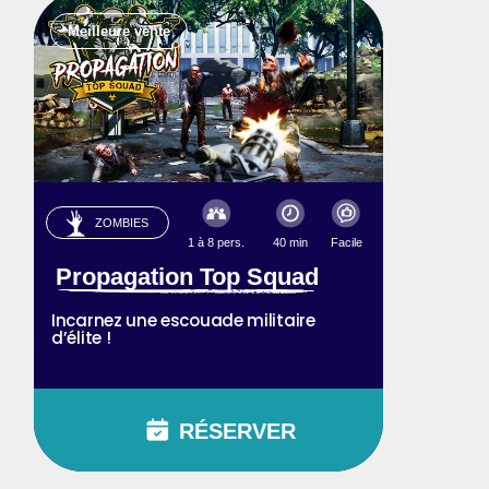
Meilleure vente
ZOMBIES
1 à 8 pers.
40 min
Facile
Propagation Top Squad
Incarnez une escouade militaire
d’élite !
RÉSERVER