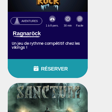
AVENTURES
1 à 8 pers.
30 min
Facile
Ragnaröck
Un jeu de rythme compétitif chez les
vikings !
RÉSERVER