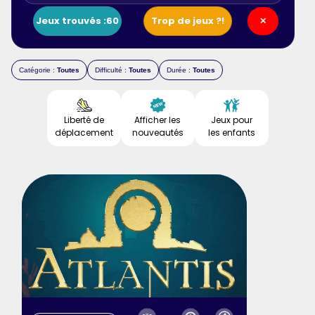
Jeux trouvés :
60
Trop de jeux ?!
✕
Catégorie :
Toutes
Difficulté :
Toutes
Durée :
Toutes
Liberté de
Afficher les
Jeux pour
déplacement
nouveautés
les enfants