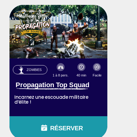
Meilleure vente
ZOMBIES
1 à 8 pers.
40 min
Facile
Propagation Top Squad
Incarnez une escouade militaire
d’élite !
RÉSERVER