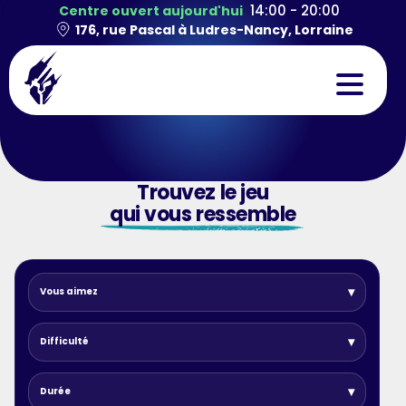
14:00 - 20:00
Centre ouvert aujourd'hui
176, rue Pascal à Ludres-Nancy, Lorraine
CONCEPT
Trouvez le jeu
EXPÉRIENCES
qui vous ressemble
TEAMBUILDING
ANNIVERSAIRES
Vous aimez
CONTACT
Difficulté
Durée