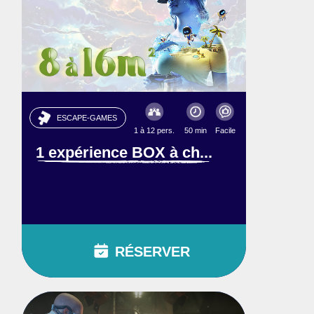
ESCAPE-GAMES
1 à 12 pers.
50 min
Facile
1 expérience BOX à ch...
RÉSERVER