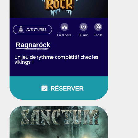
AVENTURES
1 à 8 pers.
30 min
Facile
Ragnaröck
Un jeu de rythme compétitif chez les
vikings !
RÉSERVER