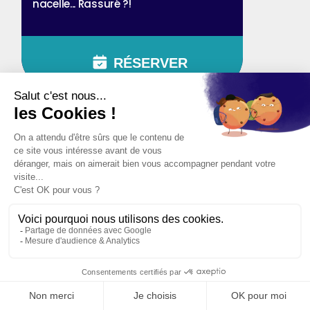
nacelle... Rassuré ?!
RÉSERVER
ZOMBIES
2 pers.
25 min
Moyen
Propagation Stage 1