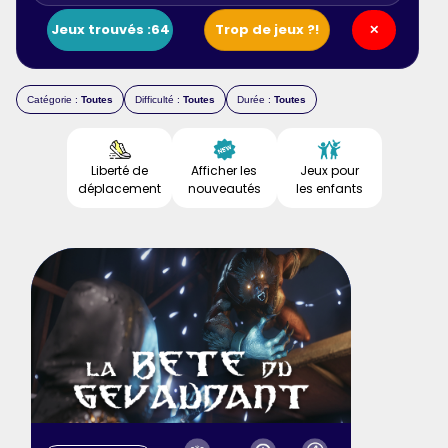
Jeux trouvés :
64
Trop de jeux ?!
✕
Catégorie :
Toutes
Difficulté :
Toutes
Durée :
Toutes
Liberté de
Afficher les
Jeux pour
déplacement
nouveautés
les enfants