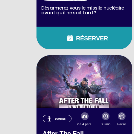
Désarmerez vous le missile nucléaire
avant qu'il ne soit tard ?
RÉSERVER
ZOMBIES
2 à 4 pers.
30 min
Facile
After The Fall