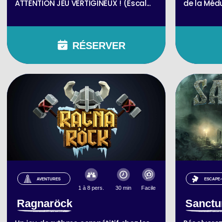
ATTENTION JEU VERTIGINEUX ! (Escal...
de la Méd
RÉSERVER
AVENTURES
ESCAPE
1 à 8 pers.
30 min
Facile
Ragnaröck
Sanct