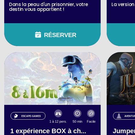
Dans la peau d'un prisonnier, votre
La versio
destin vous appartient !
RÉSERVER
ESCAPE-GAMES
AVENTU
1 à 12 pers.
50 min
Facile
1 expérience BOX à ch...
Jumpe