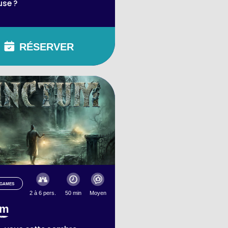
use ?
RÉSERVER
-GAMES
2 à 6 pers.
50 min
Moyen
um