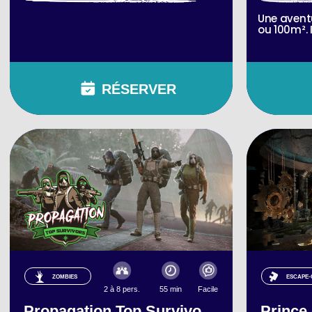
Une aventu
ou 100m². I
RÉSERVER
ZOMBIES
ESCAPE
2 à 8 pers.
55 min
Facile
Propagation Top Survivo...
Prince 