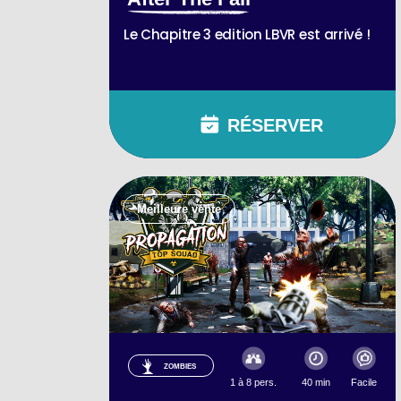
Le Chapitre 3 edition LBVR est arrivé !
RÉSERVER
Meilleure vente
ZOMBIES
1 à 8 pers.
40 min
Facile