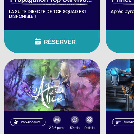
LA SUITE DIRECTE DE TOP SQUAD EST
Après pyr
DISPONIBLE !
RÉSERVER
ESCAPE-GAMES
SHOOTE
2 à 6 pers.
50 min
Difficile