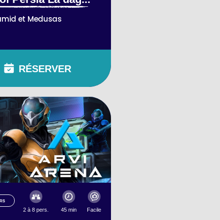
amid et Medusas
RÉSERVER
RS
2 à 8 pers.
45 min
Facile