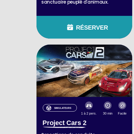
sanctuaire peuplé d'animaux.
RÉSERVER
SIMULATEURS
1 à 2 pers.
30 min
Facile
Project Cars 2