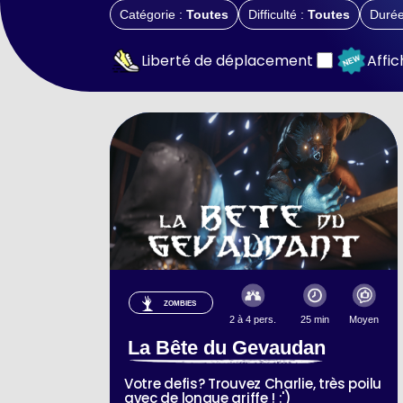
Catégorie :
Toutes
Difficulté :
Toutes
Durée
Liberté de déplacement
Affi
ZOMBIES
2 à 4 pers.
25 min
Moyen
La Bête du Gevaudan
Votre defis? Trouvez Charlie, très poilu
avec de longue griffe ! :')