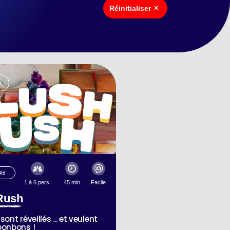
Réinitialiser
✕
é
RS
1 à 6 pers.
45 min
Facile
Rush
sont réveillés ... et veulent
bonbons !