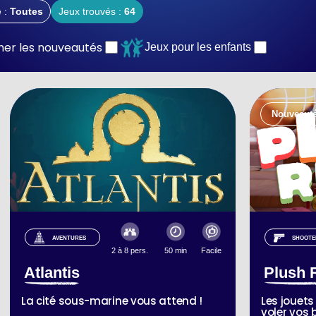
 :
Toutes
Jeux trouvés :
64
cher les nouveautés
Jeux pour les enfants
Nouveaut
AVENTURES
SHOOTE
2 à 8 pers.
50 min
Facile
Atlantis
Plush 
La cité sous-marine vous attend !
Les jouets 
voler vos 