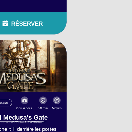
RÉSERVER
GAMES
2 ou 4 pers.
50 min
Moyen
 Medusa's Gate
he-t-il derrière les portes