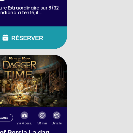
re Extraordinaire sur 8/32
ndiana a tenté, il ...
RÉSERVER
-GAMES
2 à 4 pers.
50 min
Difficile
of Persia La dag...