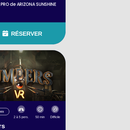
n PRO de ARIZONA SUNSHINE
RÉSERVER
RES
2 à 5 pers.
50 min
Difficile
rs