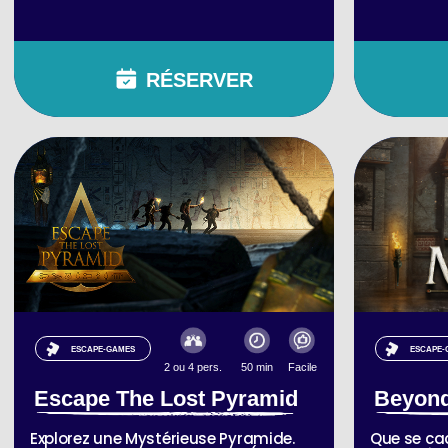
RÉSERVER
ESCAPE-GAMES
ESCAPE-
2 ou 4 pers.
50 min
Facile
Escape The Lost Pyramid
Beyond
Explorez une Mystérieuse Pyramide.
Que se cac