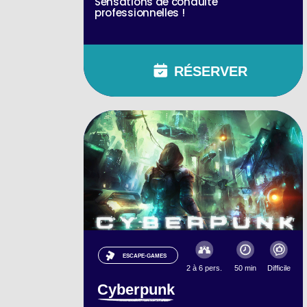
Sensations de conduite
professionnelles !
RÉSERVER
ESCAPE-GAMES
2 à 6 pers.
50 min
Difficile
Cyberpunk