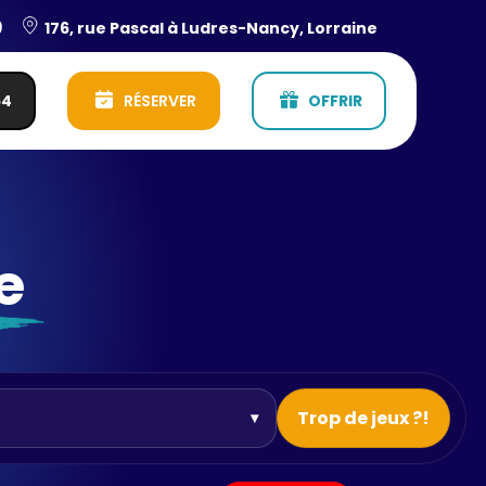
0
176, rue Pascal à Ludres-Nancy, Lorraine
54
RÉSERVER
OFFRIR
e
Trop de jeux ?!