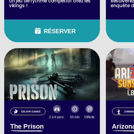
Un jeu de rythme compétitif chez les
Résolvere
vikings !
enquête de
RÉSERVER
ESCAPE-GAMES
ZOMBIE
2 à 6 pers.
50 min
Difficile
The Prison
Arizon