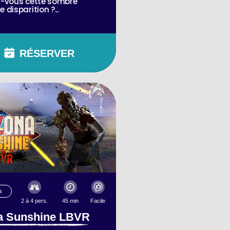
z-vous cette sombre
 disparition ?...
RÉSERVER
S
2 à 4 pers.
45 min
Facile
a Sunshine LBVR